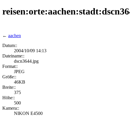
reisen:orte:aachen:stadt:dscn36
←
aachen
Datum::
2004/10/09 14:13
Dateiname::
dscn3644.jpg
Format::
JPEG
Größe::
46KB
Breite::
375
Höhe::
500
Kamera::
NIKON E4500