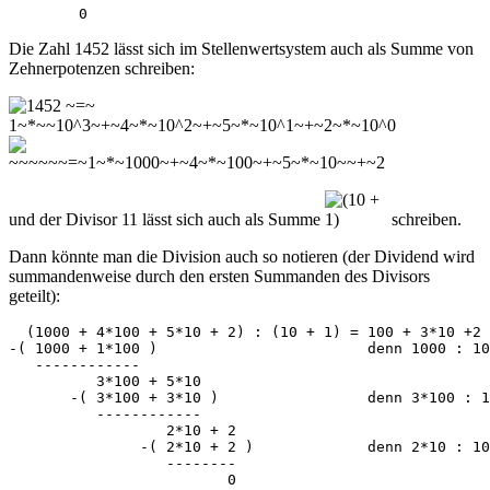
        0
Die Zahl 1452 lässt sich im Stellenwertsystem auch als Summe von
Zehnerpotenzen schreiben:
und der Divisor 11 lässt sich auch als Summe
schreiben.
Dann könnte man die Division auch so notieren (der Dividend wird
summandenweise durch den ersten Summanden des Divisors
geteilt):
  (1000 + 4*100 + 5*10 + 2) : (10 + 1) = 100 + 3*10 +2

-( 1000 + 1*100 )                        denn 1000 : 10
   ------------

          3*100 + 5*10

       -( 3*100 + 3*10 )                 denn 3*100 : 1
          ------------

                  2*10 + 2                        

               -( 2*10 + 2 )             denn 2*10 : 10
                  --------

                         0