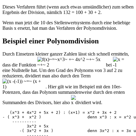
Dieses Verfahren führt (wenn auch etwas umständlicher) zum selben
Ergebnis der Division, nämlich 132 = 100 + 30 + 2.
Wenn man jetzt die 10 des Stellenwertsystems durch eine beliebige
Basis x ersetzt, hat man das Verfahren der Polynomdivision.
Beispiel einer Polynomdivision
Durch Einsetzen kleiner ganzer Zahlen lässt sich schnell ermitteln,
dass die Funktion
bei
eine Nullstelle hat. Um den Grad des Polynoms von 3 auf 2 zu
reduzieren, dividiert man also durch den Term
. Hier gilt wie im Beispiel mit den 10er-
Potenzen, dass das Polynom summandenweise durch den ersten
Summanden des Divisors, hier also
dividiert wird.
   (x^3 + 4x^2 + 5x + 2) : (x+1) = x^2 + 3x + 2

- ( x^3 +  x^2 )                   denn x^3 : x = x^2 u
    ----------

          3x^2 + 5x   

       -( 3x^2 + 3x )              denn 3x^2 : x = 3x u
          ---------
