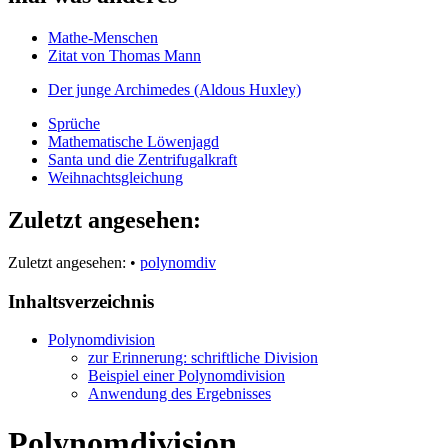
Mathe-Menschen
Zitat von Thomas Mann
Der junge Archimedes (Aldous Huxley)
Sprüche
Mathematische Löwenjagd
Santa und die Zentrifugalkraft
Weihnachtsgleichung
Zuletzt angesehen:
Zuletzt angesehen:
•
polynomdiv
Inhaltsverzeichnis
Polynomdivision
zur Erinnerung: schriftliche Division
Beispiel einer Polynomdivision
Anwendung des Ergebnisses
Polynomdivision