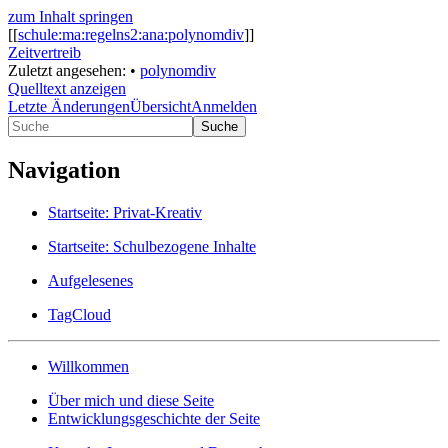
zum Inhalt springen
[[
schule:ma:regelns2:ana:polynomdiv
]]
Zeitvertreib
Zuletzt angesehen:
•
polynomdiv
Quelltext anzeigen
Letzte Änderungen
Übersicht
Anmelden
Suche
Navigation
Startseite: Privat-Kreativ
Startseite: Schulbezogene Inhalte
Aufgelesenes
TagCloud
Willkommen
Über mich und diese Seite
Entwicklungsgeschichte der Seite