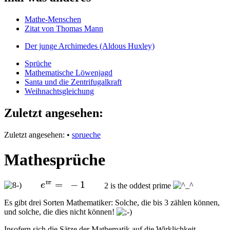
Mathe-Menschen
Zitat von Thomas Mann
Der junge Archimedes (Aldous Huxley)
Sprüche
Mathematische Löwenjagd
Santa und die Zentrifugalkraft
Weihnachtsgleichung
Zuletzt angesehen:
Zuletzt angesehen:
•
sprueche
Mathesprüche
e
ı
π
=
−
1
=
−
1
ı
π
e
2 is the oddest prime
Es gibt drei Sorten Mathematiker: Solche, die bis 3 zählen können,
und solche, die dies nicht können!
Insofern sich die Sätze der Mathematik auf die Wirklichkeit