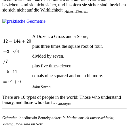
beziehen, sind sie nicht sicher, und insofern sie sicher sind, beziehen
sie sich nicht auf die Wirklichkeit.
Albert Einstein
A Dozen, a Gross and a Score,
12
+
144
+
20
12
+
144
+
20
plus three times the square root of four,
+
3
⋅
4
√
+
3
⋅
4
divided by seven,
/
7
/
7
plus five times eleven,
+
5
⋅
11
+
5
⋅
11
equals nine squared and not a bit more.
=
9
2
+
0
2
=
9
+
0
John Saxon
There are 10 types of people in the world: Those who understand
binary, and those who don't…
anonym
Gefunden in: Albrecht Beutelspacher: In Mathe war ich immer schlecht,
Vieweg, 1996 und im Netz.