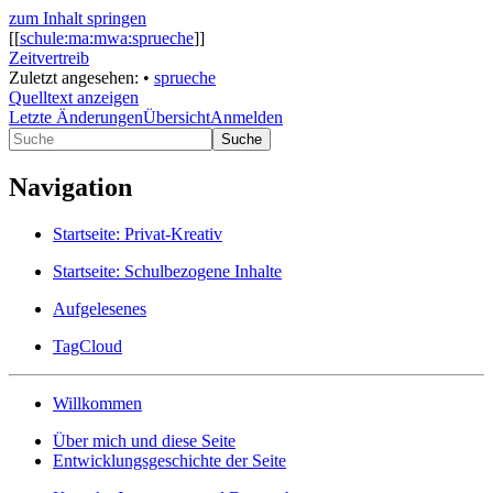
zum Inhalt springen
[[
schule:ma:mwa:sprueche
]]
Zeitvertreib
Zuletzt angesehen:
•
sprueche
Quelltext anzeigen
Letzte Änderungen
Übersicht
Anmelden
Suche
Navigation
Startseite: Privat-Kreativ
Startseite: Schulbezogene Inhalte
Aufgelesenes
TagCloud
Willkommen
Über mich und diese Seite
Entwicklungsgeschichte der Seite