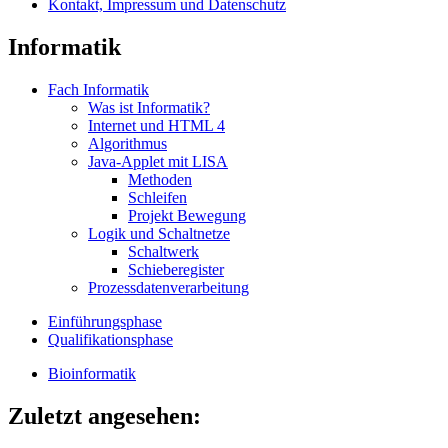
Kontakt, Impressum und Datenschutz
Informatik
Fach Informatik
Was ist Informatik?
Internet und HTML 4
Algorithmus
Java-Applet mit LISA
Methoden
Schleifen
Projekt Bewegung
Logik und Schaltnetze
Schaltwerk
Schieberegister
Prozessdatenverarbeitung
Einführungsphase
Qualifikationsphase
Bioinformatik
Zuletzt angesehen: