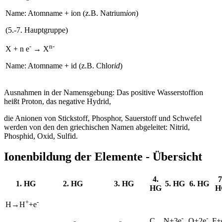
Name: Atomname + ion (z.B. Natrium
ion
)
(5.-7. Hauptgruppe)
-
n-
X + n e
→ X
Name: Atomname + id (z.B. Chlor
id
)
Ausnahmen in der Namensgebung: Das positive Wasserstoffion
heißt Proton, das negative Hydrid,
die Anionen von Stickstoff, Phosphor, Sauerstoff und Schwefel
werden von den den griechischen Namen abgeleitet: Nitrid,
Phosphid, Oxid, Sulfid.
Ionenbildung der Elemente - Übersicht
4.
7
1. HG
2. HG
3. HG
5. HG
6. HG
HG
H
+
-
H→H
+e
-
-
C
N+3e
O+2e
F+