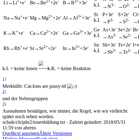
+
-
2+
-
3+
-
Li→Li
+e
Be→Be
+2e
B→B
+3e
k.I.
3-
2-
→N
→O
→
-
-
Si
P+3e
S+2e
Cl
+
-
2+
-
3+
-
Na→Na
+e
Mg→Mg
+2e
Al→Al
+3e
k.I.
3-
2-
→P
→S
→
-
-
Ge
As+3e
Se+2e
Br
+
-
2+
-
3+
-
K→K
+e
Ca→Ca
+2e
Ga→Ga
+3e
k.I.
3-
2-
→As
→Se
→
-
-
Sn
Sb+3e
Te+2e
I+
+
-
2+
-
3+
-
Rb→Rb
+e
Sr→Sr
+2e
In→In
+3e
k.I.
3-
2-
→Sb
→Te
→
k.I. = keine Ionen
k.R. = keine Reaktion
1)
Merkhilfe: Cat-Ions are pussy-tif
2)
und der Nebengruppen
3)
Ausnahmen bestätigen, wie immer, die Regel, wie wir vielleicht
später noch sehen werden.
schule/ch/jahr2/ionenbildung.txt
· Zuletzt geändert:
2018/05/31
11:59
von
ahrens
Quelltext anzeigen
Ältere Versionen
Medien-Manager
Nach oben