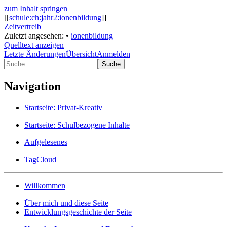
zum Inhalt springen
[[
schule:ch:jahr2:ionenbildung
]]
Zeitvertreib
Zuletzt angesehen:
•
ionenbildung
Quelltext anzeigen
Letzte Änderungen
Übersicht
Anmelden
Suche
Navigation
Startseite: Privat-Kreativ
Startseite: Schulbezogene Inhalte
Aufgelesenes
TagCloud
Willkommen
Über mich und diese Seite
Entwicklungsgeschichte der Seite