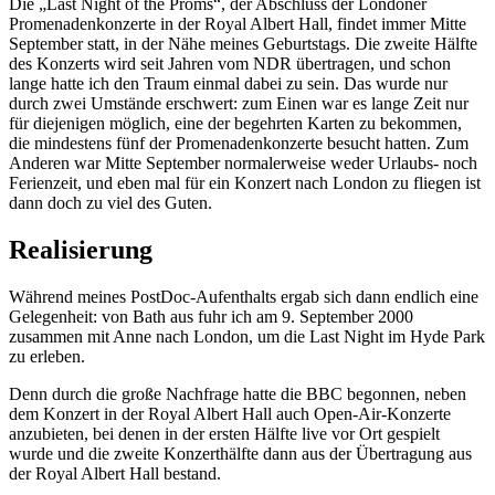
Die „Last Night of the Proms“, der Abschluss der Londoner
Promenadenkonzerte in der Royal Albert Hall, findet immer Mitte
September statt, in der Nähe meines Geburtstags. Die zweite Hälfte
des Konzerts wird seit Jahren vom NDR übertragen, und schon
lange hatte ich den Traum einmal dabei zu sein. Das wurde nur
durch zwei Umstände erschwert: zum Einen war es lange Zeit nur
für diejenigen möglich, eine der begehrten Karten zu bekommen,
die mindestens fünf der Promenadenkonzerte besucht hatten. Zum
Anderen war Mitte September normalerweise weder Urlaubs- noch
Ferienzeit, und eben mal für ein Konzert nach London zu fliegen ist
dann doch zu viel des Guten.
Realisierung
Während meines PostDoc-Aufenthalts ergab sich dann endlich eine
Gelegenheit: von Bath aus fuhr ich am 9. September 2000
zusammen mit Anne nach London, um die Last Night im Hyde Park
zu erleben.
Denn durch die große Nachfrage hatte die BBC begonnen, neben
dem Konzert in der Royal Albert Hall auch Open-Air-Konzerte
anzubieten, bei denen in der ersten Hälfte live vor Ort gespielt
wurde und die zweite Konzerthälfte dann aus der Übertragung aus
der Royal Albert Hall bestand.