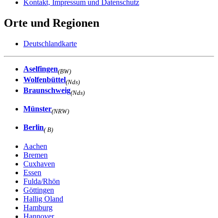
Kontakt, Impressum und Datenschutz
Orte und Regionen
Deutschlandkarte
Aselfingen
(BW)
Wolfenbüttel
(Nds)
Braunschweig
(Nds)
Münster
(NRW)
Berlin
( B)
Aachen
Bremen
Cuxhaven
Essen
Fulda/Rhön
Göttingen
Hallig Oland
Hamburg
Hannover