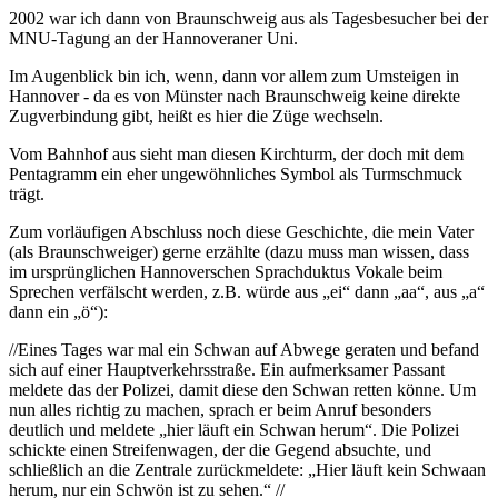
2002 war ich dann von Braunschweig aus als Tagesbesucher bei der
MNU-Tagung an der Hannoveraner Uni.
Im Augenblick bin ich, wenn, dann vor allem zum Umsteigen in
Hannover - da es von Münster nach Braunschweig keine direkte
Zugverbindung gibt, heißt es hier die Züge wechseln.
Vom Bahnhof aus sieht man diesen Kirchturm, der doch mit dem
Pentagramm ein eher ungewöhnliches Symbol als Turmschmuck
trägt.
Zum vorläufigen Abschluss noch diese Geschichte, die mein Vater
(als Braunschweiger) gerne erzählte (dazu muss man wissen, dass
im ursprünglichen Hannoverschen Sprachduktus Vokale beim
Sprechen verfälscht werden, z.B. würde aus „ei“ dann „aa“, aus „a“
dann ein „ö“):
//Eines Tages war mal ein Schwan auf Abwege geraten und befand
sich auf einer Hauptverkehrsstraße. Ein aufmerksamer Passant
meldete das der Polizei, damit diese den Schwan retten könne. Um
nun alles richtig zu machen, sprach er beim Anruf besonders
deutlich und meldete „hier läuft ein Schwan herum“. Die Polizei
schickte einen Streifenwagen, der die Gegend absuchte, und
schließlich an die Zentrale zurückmeldete: „Hier läuft kein Schwaan
herum, nur ein Schwön ist zu sehen.“ //