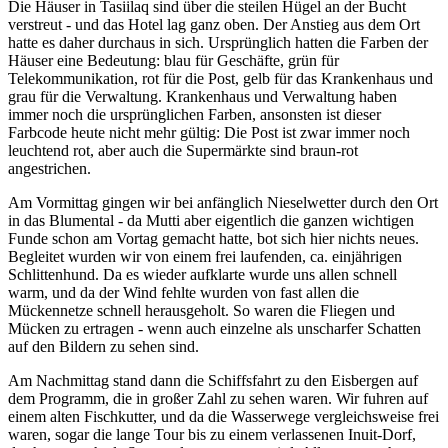
Die Häuser in Tasiilaq sind über die steilen Hügel an der Bucht
verstreut - und das Hotel lag ganz oben. Der Anstieg aus dem Ort
hatte es daher durchaus in sich. Ursprünglich hatten die Farben der
Häuser eine Bedeutung: blau für Geschäfte, grün für
Telekommunikation, rot für die Post, gelb für das Krankenhaus und
grau für die Verwaltung. Krankenhaus und Verwaltung haben
immer noch die ursprünglichen Farben, ansonsten ist dieser
Farbcode heute nicht mehr gültig: Die Post ist zwar immer noch
leuchtend rot, aber auch die Supermärkte sind braun-rot
angestrichen.
Am Vormittag gingen wir bei anfänglich Nieselwetter durch den Ort
in das Blumental - da Mutti aber eigentlich die ganzen wichtigen
Funde schon am Vortag gemacht hatte, bot sich hier nichts neues.
Begleitet wurden wir von einem frei laufenden, ca. einjährigen
Schlittenhund. Da es wieder aufklarte wurde uns allen schnell
warm, und da der Wind fehlte wurden von fast allen die
Mückennetze schnell herausgeholt. So waren die Fliegen und
Mücken zu ertragen - wenn auch einzelne als unscharfer Schatten
auf den Bildern zu sehen sind.
Am Nachmittag stand dann die Schiffsfahrt zu den Eisbergen auf
dem Programm, die in großer Zahl zu sehen waren. Wir fuhren auf
einem alten Fischkutter, und da die Wasserwege vergleichsweise frei
waren, sogar die lange Tour bis zu einem verlassenen Inuit-Dorf,