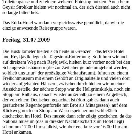
Toilettenpause und zu einem weiteren Fotostop nutzten. Auch beim
Geysir Strokkur hielten wir nochmal an, der sich diesmal auch nicht
so lange bitten ließ.
Das Edda-Hotel war dann vergleichsweise gemütlich, da wir die
einzige anwesende Reisegruppe waren.
Freitag, 31.07.2009
Die Buskilometer hielten sich heute in Grenzen - das letzte Hotel
und Reykjavik liegen in Tagestour-Entfernung. So fuhren wir auch
auf direktem Weg nach Reykjavik, hielten kurz vorher noch bei den
Schaugewächshäusern (die zur Zeit aber gerade umgebaut werden,
so blieb uns „nur“ der großzügige Verkaufsraum), fuhren zu einem
Freilichtmuseum mit einem Gehöft an Originalstelle und vielen dort
wieder aufgebauten Häusern, zwischendurch hielten wir an einer
Aussichtsstelle, der nächste Stopp war die Hallgrimskirkja, noch ein
Stopp am Rathaus, danach wieder außerhalb zu einem Angelteich,
der von einem Deutschen gepachtet ist (dort gab es dann auch
geräucherte Regenbogenforelle mit Brot als Mittagessen), auf dem
Rückweg noch ein Stopp am Wasserspeicher und schließlich
einchecken im Hotel. Das musste dann sehr zügig geschehen, da das
Nationalmuseum (das in direkter Nachbarschaft zum Hotel liegt)
schon um 17.00 Uhr schließt, wir aber erst kurz vor 16.00 Uhr am
Hotel ankamen.