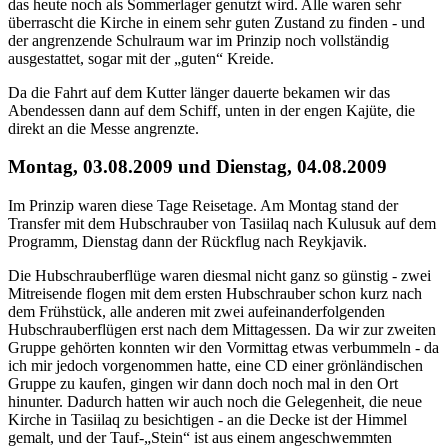
das heute noch als Sommerlager genutzt wird. Alle waren sehr
überrascht die Kirche in einem sehr guten Zustand zu finden - und
der angrenzende Schulraum war im Prinzip noch vollständig
ausgestattet, sogar mit der „guten“ Kreide.
Da die Fahrt auf dem Kutter länger dauerte bekamen wir das
Abendessen dann auf dem Schiff, unten in der engen Kajüte, die
direkt an die Messe angrenzte.
Montag, 03.08.2009 und Dienstag, 04.08.2009
Im Prinzip waren diese Tage Reisetage. Am Montag stand der
Transfer mit dem Hubschrauber von Tasiilaq nach Kulusuk auf dem
Programm, Dienstag dann der Rückflug nach Reykjavik.
Die Hubschrauberflüge waren diesmal nicht ganz so günstig - zwei
Mitreisende flogen mit dem ersten Hubschrauber schon kurz nach
dem Frühstück, alle anderen mit zwei aufeinanderfolgenden
Hubschrauberflügen erst nach dem Mittagessen. Da wir zur zweiten
Gruppe gehörten konnten wir den Vormittag etwas verbummeln - da
ich mir jedoch vorgenommen hatte, eine CD einer grönländischen
Gruppe zu kaufen, gingen wir dann doch noch mal in den Ort
hinunter. Dadurch hatten wir auch noch die Gelegenheit, die neue
Kirche in Tasiilaq zu besichtigen - an die Decke ist der Himmel
gemalt, und der Tauf-„Stein“ ist aus einem angeschwemmten