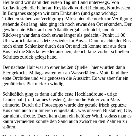
Heute sind wir dann den ersten Tag im Land unterwegs. Von
Keflavik geht die Fahrt an Reykjavik vorbei Richtung Nordwesten.
In Borganes stoppen wir zum Einkaufen (und ganz wichtig:
Toiletten stehen zur Verfügung). Mir schien die noch zur Verfügung
stehende Zeit lang, also ging ich noch etwas den Ort erkunden. Der
gewünschte Blick auf den Atlantik ergab sich nicht, und der
Rückweg war dann doch etwas länger als gedacht - Punkt 11:00
Uhr war ich dann als letzte wieder im Bus… Dann machte der Bus
noch einen Schlenker durch den Ort und ich konnte mir aus dem
Bus fast die Strecke wieder ansehen, die ich kurz vorher schnellen
Schrittes zurück gelegt hatte.
Der nächste Halt war an einer heißen Quelle - hier wurden dann
Eier gekocht. Mittags waren wir an Wasserfällen - Mutti fand ihre
erste Orchidee und wir genossen die Aussicht. Es war aber für ein
gemütliches Picknick zu windig.
Schließlich ging es dann auf die erste Hochlandroute - urige
Landschaft (rot-braunes Gestein), die an die Bilder vom Mars
erinnerte. Durch die Fotostopps wurde der gerade frisch geputzte
Bus dann auch im Inneren eingestaubt, was unseren Busfahrer, Ole,
gar nicht erfreute. Dazu kam dann ein heftiger Wind, sodass man es
kaum vermeiden konnte den Sand auch zwischen den Zähnen zu
spüren.