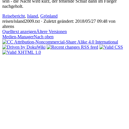
sein - die Nacht wird kurz, der fehlende Schlaf dann im Flieger
nachgeholt.
Reisebericht
,
Island
,
Grönland
reisen/island2009.txt
· Zuletzt geändert:
2018/05/27 09:48
von
ahrens
Quelltext anzeigen
Ältere Versionen
Medien-Manager
Nach oben