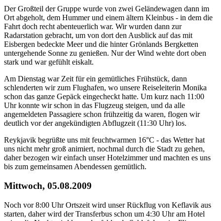
Der Großteil der Gruppe wurde von zwei Geländewagen dann im
Ort abgeholt, dem Hummer und einem ältern Kleinbus - in dem die
Fahrt doch recht abenteuerlich war. Wir wurden dann zur
Radarstation gebracht, um von dort den Ausblick auf das mit
Eisbergen bedeckte Meer und die hinter Grönlands Bergketten
untergehende Sonne zu genießen. Nur der Wind wehte dort oben
stark und war gefühlt eiskalt.
Am Dienstag war Zeit für ein gemütliches Frühstück, dann
schlenderten wir zum Flughafen, wo unsere Reiseleiterin Monika
schon das ganze Gepäck eingecheckt hatte. Um kurz nach 11:00
Uhr konnte wir schon in das Flugzeug steigen, und da alle
angemeldeten Passagiere schon frühzeitig da waren, flogen wir
deutlich vor der angekündigten Abflugzeit (11:30 Uhr) los.
Reykjavik begrüßte uns mit feuchtwarmen 16°C - das Wetter hat
uns nicht mehr groß animiert, nochmal durch die Stadt zu gehen,
daher bezogen wir einfach unser Hotelzimmer und machten es uns
bis zum gemeinsamen Abendessen gemütlich.
Mittwoch, 05.08.2009
Noch vor 8:00 Uhr Ortszeit wird unser Rückflug von Keflavik aus
starten, daher wird der Transferbus schon um 4:30 Uhr am Hotel