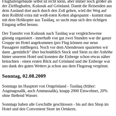
Flughafengebäude selbst ist recht klein, aber immer noch größer als
der Zielflughafen, Kulusuk auf Grönland. Damit die Reisenden aus
dem Ausland dort auch durch den Zoll gehen, wird der Weg auf
dem Rollfeld extra mit weiß-roten Ketten abgespannt - kommt man
mit dem Helikopter aus Tasiilaq, so sucht man sich den richtigen
Eingang selbst heraus.
Der Transfer von Kulusuk nach Tasiilaq war vergleichsweise
günstig organisiert - innerhalb von gut zwei Stunden war die ganze
Gruppe im Hotel angekommen (pro Flug können nur neun
Passagiere mitfliegen). Noch vor dem Abendessen spazierten wir
dann „gemütlich“ über buchstäblich Stock und Stein zu der Anhöhe
hinter unserem Hotel und konnten die Eisberge schon etwas näher
betrachten - einen ersten Blick auf Grönland und die Eisberge war
uns dank des guten Wetters ja schon aus dem Flugzeug vergönnt.
Sonntag, 02.08.2009
Sonntags im Hauptort von Ostgrönland - Tasiilaq (früher:
Angmagssalik, auch Ammassalik), knapp 2000 Einwohner, 20%
ohne fließend Wasser.
Sonntags haben alle Geschäfte geschlossen - bis auf den Shop im
Hotel und den Convenient Store im Ortskern.