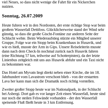
viel Neues, so dass nicht wenige die Fahrt für ein Nickerchen
nutzten.
Sonntag, 26.07.2009
Heute fuhren wir in den Nordosten, der erste richtige Stop war beim
großem Wasserfall Dettifoss. Glücklicherweise stand der Wind sehr
günstig, so dass die große Gischt-Fontäne zur anderen Seite der
Schlucht wehte. Beim Wiederaufstieg stürzte ein Mitglied unserer
Gruppe, Folge war ein Stopp beim Krankenhaus in Husavik, und
wie es hieß, musste der Arm in Gips. Unsere Reiseleiterin musste
dann nach dem Check-In nochmal zurück nach Husavik fahren
(eine Richtung 57 km, teilweise auf Schotterpisten), da der letzte
Linienbus zeitgleich mit uns aus Husavik abfuhr und ein Taxi nicht
zu bekommen war.
Das Hotel am Myvatn liegt direkt neben einer Kirche, die im 18.
Jahrhundert vom Lavastrom verschont blieb - von der erstarrten
Lava her kann man sich die Dramatik noch richtig vorstellen.
Zweiter großer Stopp heute war im Nationalpark, in der Schlucht
bei Asbergi. Dort gab es vor langer Zeit einen Wasserfall, heute sind
nur noch die steilen Felswände vorhanden - der den Wasserfall
speisende Fluß fließt heute in 3 km Entfernung.