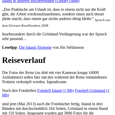
Island in unseren Bücherregalen (LibraryThing)
„Das Praktische am Urlaub ist, dass er einem nicht nur die Kraft
gibt, die Arbeit wiederaufzunehmen, sondern einen auch derart
pleite macht, dass einem gar nichts anderes übrig bleibt.“
Spruch aus
dem Silvester-Knallbonbon 2008
Insebesondere durch die Grönland-Verlängerung war der Spruch
sehr passend…
Lesetipp
:
Die Island-Triologie
von Jón Stéfansson
Reiseverlauf
Die Fotos der Reise (zu dritt mit vier Kameras knapp 16000
Aufnahmen) sollen hier mit den während der Reise entstandenen
Notizen verknüpft werden. Irgendwann.
Nach den Fotoheften
Fotoheft Island (1 Mb)
Fotoheft Grönland (1
Mb)
sind jetzt (Mai 2013) auch die Fotobücher fertig, Island in drei
Bänden mit durchschnittlich 164 Seiten, Grönland in einem Band
mit 116 Seiten. Insgesamt wurden gut 3000 Fotos für die