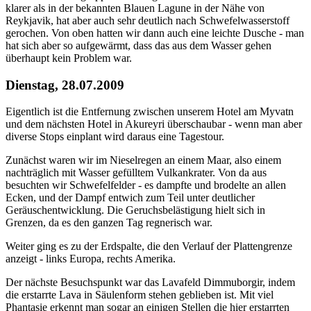
klarer als in der bekannten Blauen Lagune in der Nähe von
Reykjavik, hat aber auch sehr deutlich nach Schwefelwasserstoff
gerochen. Von oben hatten wir dann auch eine leichte Dusche - man
hat sich aber so aufgewärmt, dass das aus dem Wasser gehen
überhaupt kein Problem war.
Dienstag, 28.07.2009
Eigentlich ist die Entfernung zwischen unserem Hotel am Myvatn
und dem nächsten Hotel in Akureyri überschaubar - wenn man aber
diverse Stops einplant wird daraus eine Tagestour.
Zunächst waren wir im Nieselregen an einem Maar, also einem
nachträglich mit Wasser gefülltem Vulkankrater. Von da aus
besuchten wir Schwefelfelder - es dampfte und brodelte an allen
Ecken, und der Dampf entwich zum Teil unter deutlicher
Geräuschentwicklung. Die Geruchsbelästigung hielt sich in
Grenzen, da es den ganzen Tag regnerisch war.
Weiter ging es zu der Erdspalte, die den Verlauf der Plattengrenze
anzeigt - links Europa, rechts Amerika.
Der nächste Besuchspunkt war das Lavafeld Dimmuborgir, indem
die erstarrte Lava in Säulenform stehen geblieben ist. Mit viel
Phantasie erkennt man sogar an einigen Stellen die hier erstarrten