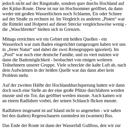
jedoch nicht auf der Ringstraße, sondern quer durchs Hochland auf
der Kjölur-Route. Diese ist nur im Hochsommer geöffnet, da dann
weder mit großen Wasserlöchern noch Schlamm, Eis oder Schnee
auf der Straße zu rechnen ist. Im Vergleich zu anderen „Pisten“ war
die Rüttelei und Holperei auf dieser Strecke vergleichsweise wenig -
die „Waschbretter“ hielten sich in Grenzen.
Mittags erreichten wir ein Gebiet mit heißen Quellen - ein
Wasserloch war zum Baden eingerichtet (umgezogen haben wir uns
in „freier Natur“ und dabei die zwei Reisegruppen ignoriert). Im
„Pool“ war noch eine deutsche Familie, und zu viert nutzten wir
dann die Bademöglichkeit - beobachtet von einigen weiteren
Teilnehmern unserer Gruppe. Viele schreckte die kalte Luft ab, nach
dem Aufwärmen in der heißen Quelle war das dann aber kein
Problem mehr.
Auf der zweiten Hälfte der Hochlanddurchquerung hatten wir dann
doch noch eine Stelle an der eine große Pfütze durchfahren werden
musste und ein Tor, das geöffnet werden musste. Auch kamen wir
an einem Radfahrer vorbei, der seinen Schlauch flicken musste.
Radfahren insgesamt ist auf Island nicht so angenehm - wir saßen
bei den (kalten) Regenschauern zumindest im (warmen) Bus.
Das Ende der Route ist dann der Wasserfall Gullfoss, den wir zur