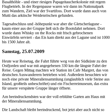
Basalthöhle - und einer riesigen Papageitaucherkolonie mit regem
Flugbetrieb. In der Regenpause waren wir dann im Nationalpark
zum Wandern, Ziel war der Svartifoss. Dort wurde dann auch von
Mutti das arktische Weidenröschen gefunden.
Tagesabschluss und -höhepunkt war aber die Gletscherlagune -
kaum einer aus der Gruppe ließ sich die Bootsfahrt nehmen. Dort
wurde dann Whisky on the Rocks mit frisch gebrochenen
Eiswürfeln serviert - das Eis kam direkt aus der Lagune und ist 1000
bis 1500 Jahre alt.
Samstag, 25.07.2009
Heute war Reisetag, die Fahrt führte weg von der Südküste zu den
Ostfjorden und war mit angegebenen 330 km die längste Fahrt der
Reise. Gegen Mittag machten wir Station im Cafe Margret, das von
deutschen Auswanderern betrieben wird. Außerdem besuchten wir
noch eine private Mineraliensammlung (unglaublich viele Steine aus
Island, großteils unbeschriftet) und ein Fischerreimuseum, das extra
für unsere verspätete Gruppe länger öffnete.
Am beeindruckendsten war der voll erblühte Garten am Haus mit
der Mineraliensammlung.
Die Landschaft bleibt beeindruckend, bot jetzt aber auch nicht so