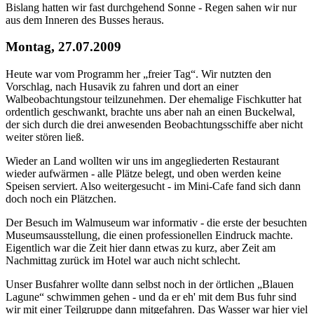
Bislang hatten wir fast durchgehend Sonne - Regen sahen wir nur
aus dem Inneren des Busses heraus.
Montag, 27.07.2009
Heute war vom Programm her „freier Tag“. Wir nutzten den
Vorschlag, nach Husavik zu fahren und dort an einer
Walbeobachtungstour teilzunehmen. Der ehemalige Fischkutter hat
ordentlich geschwankt, brachte uns aber nah an einen Buckelwal,
der sich durch die drei anwesenden Beobachtungsschiffe aber nicht
weiter stören ließ.
Wieder an Land wollten wir uns im angegliederten Restaurant
wieder aufwärmen - alle Plätze belegt, und oben werden keine
Speisen serviert. Also weitergesucht - im Mini-Cafe fand sich dann
doch noch ein Plätzchen.
Der Besuch im Walmuseum war informativ - die erste der besuchten
Museumsausstellung, die einen professionellen Eindruck machte.
Eigentlich war die Zeit hier dann etwas zu kurz, aber Zeit am
Nachmittag zurück im Hotel war auch nicht schlecht.
Unser Busfahrer wollte dann selbst noch in der örtlichen „Blauen
Lagune“ schwimmen gehen - und da er eh' mit dem Bus fuhr sind
wir mit einer Teilgruppe dann mitgefahren. Das Wasser war hier viel