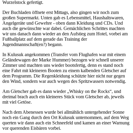
Wurzelstock gefertigt.
Der Buchladen öffnete erst Mittags, also gingen wir noch zum
großen Supermarkt. Unten gab es Lebensmittel, Haushaltswaren,
Angelgeräte und Gewehre - oben dann Kleidung und CDs. Und
auch die gewünschte war dabei. Gemächlichen Schrittes machten
wir uns danach dann wieder an den Aufstieg zum Hotel, vorbei am
Fußballplatz auf dem gerade das Training der
Jugendmannschaft(en?) begann.
In Kulusuk angekommen (Transfer vom Flughafen war mit einem
Geländewagen der Marke Hummer) bezogen wir schnell unserer
Zimmer und machten uns wieder bootsfertig, denn es stand noch
eine Fahrt mit kleineren Booten zu einem kalbenden Gletscher auf
dem Programm. Die Regenkleidung schützte hier nicht nur gegen
den Wind, sondern war auch wegen des Spritzwassers notwendig.
Am Gletscher gab es dann wieder „Whisky on the Rocks“, und
dreimal brach auch ein kleineres Stück vom Gletscher ab, jeweils
mit viel Getöse.
Nach dem Abenessen wurde bei allmählich untergehender Sonne
noch ein Gang durch den Ort Kulusuk unternommen, auf dem Weg
querten wir dann auch ein Schneefeld und kamen an einer Warnung
vor querenden Eisbären vorbei.