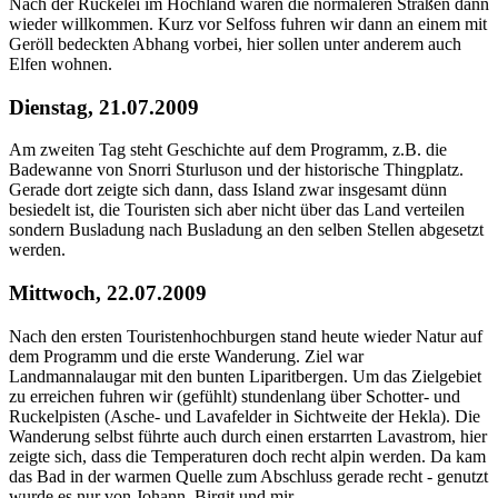
Nach der Ruckelei im Hochland waren die normaleren Straßen dann
wieder willkommen. Kurz vor Selfoss fuhren wir dann an einem mit
Geröll bedeckten Abhang vorbei, hier sollen unter anderem auch
Elfen wohnen.
Dienstag, 21.07.2009
Am zweiten Tag steht Geschichte auf dem Programm, z.B. die
Badewanne von Snorri Sturluson und der historische Thingplatz.
Gerade dort zeigte sich dann, dass Island zwar insgesamt dünn
besiedelt ist, die Touristen sich aber nicht über das Land verteilen
sondern Busladung nach Busladung an den selben Stellen abgesetzt
werden.
Mittwoch, 22.07.2009
Nach den ersten Touristenhochburgen stand heute wieder Natur auf
dem Programm und die erste Wanderung. Ziel war
Landmannalaugar mit den bunten Liparitbergen. Um das Zielgebiet
zu erreichen fuhren wir (gefühlt) stundenlang über Schotter- und
Ruckelpisten (Asche- und Lavafelder in Sichtweite der Hekla). Die
Wanderung selbst führte auch durch einen erstarrten Lavastrom, hier
zeigte sich, dass die Temperaturen doch recht alpin werden. Da kam
das Bad in der warmen Quelle zum Abschluss gerade recht - genutzt
wurde es nur von Johann, Birgit und mir.