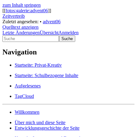
zum Inhalt springen
[[
fotos:galerie:advent06
]]
Zeitvertreib
Zuletzt angesehen:
•
advent06
Quelltext anzeigen
Letzte Änderungen
Übersicht
Anmelden
Suche
Navigation
Startseite: Privat-Kreativ
Startseite: Schulbezogene Inhalte
Aufgelesenes
TagCloud
Willkommen
Über mich und diese Seite
Entwicklungsgeschichte der Seite